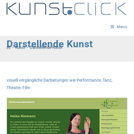
Zum
Inhalt
springen
Menü
Darstellende Kunst
•
Kunst
•
Darstellende Kunst
visuell vergängliche Darbietungen wie Performance, Tanz,
Theater, Film