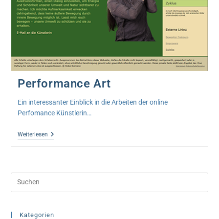
Performance Art
Ein interessanter Einblick in die Arbeiten der online
Perfomance Künstlerin…
Performance
Weiterlesen
Art
Pre
Esc
to
clo
Kategorien