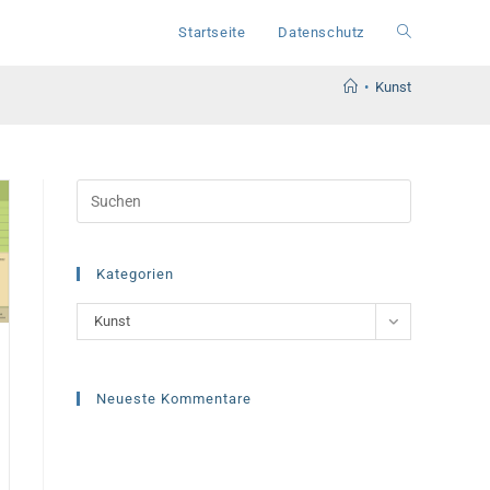
Startseite
Datenschutz
Website-
•
Kunst
Suche
umschalten
Press
Escape
to
close
Kategorien
the
Kategorien
Kunst
search
panel.
Neueste Kommentare