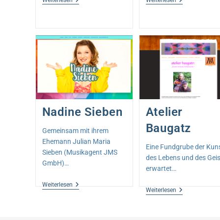
Passionen
Nadine Sieben
Atelier
Baugatz
Gemeinsam mit ihrem
Ehemann Julian Maria
Eine Fundgrube der Kuns
Sieben (Musikagent JMS
des Lebens und des Gei
GmbH)…
erwartet…
Nadine
Weiterlesen
Atelier
Weiterlesen
Sieben
Baugatz