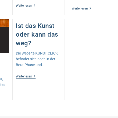
VIELFALT
Weiterlesen
Performance
Weiterlesen
Art
Ist das Kunst
oder kann das
weg?
Die Website KUNST.CLICK
befindet sich noch in der
Beta-Phase und…
Ist
Weiterlesen
t,
Das
stes
Kunst
Oder
Kann
Das
Weg?