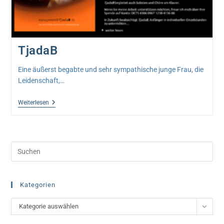
TjadaB
Eine äußerst begabte und sehr sympathische junge Frau, die
Leidenschaft,…
TjadaB
Weiterlesen
Pre
Esc
to
clo
Kategorien
the
Kategorien
Kategorie auswählen
sea
pan