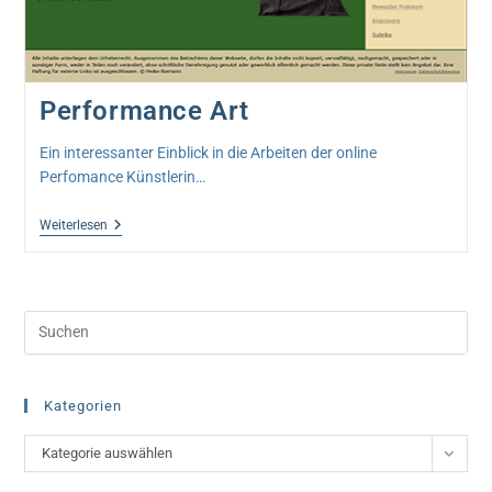
Performance Art
Ein interessanter Einblick in die Arbeiten der online
Perfomance Künstlerin…
Performance
Weiterlesen
Art
Pre
Esc
to
clo
Kategorien
the
Kategorien
Kategorie auswählen
sea
pan