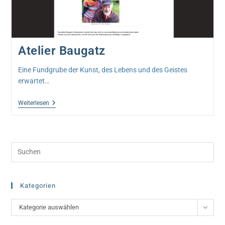
Atelier Baugatz
Eine Fundgrube der Kunst, des Lebens und des Geistes
erwartet…
Atelier
Weiterlesen
Baugatz
Pre
Esc
to
clo
Kategorien
the
Kategorien
Kategorie auswählen
sea
pan