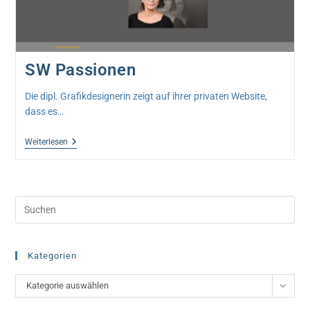
SW Passionen
Die dipl. Grafikdesignerin zeigt auf ihrer privaten Website,
dass es…
SW
Weiterlesen
Passionen
Pre
Esc
to
clo
Kategorien
the
Kategorien
Kategorie auswählen
sea
pan