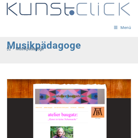
Zum
Inhalt
springen
Menü
Musikpädagoge
•
Musikpädagoge