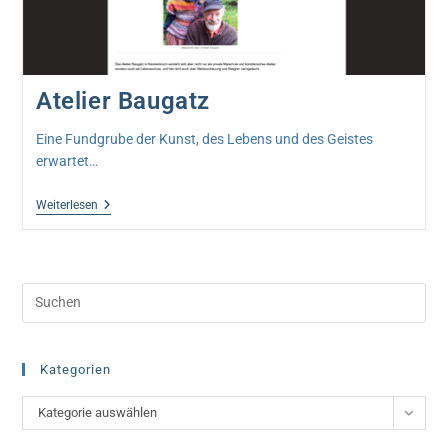
Atelier Baugatz
Eine Fundgrube der Kunst, des Lebens und des Geistes
erwartet…
Atelier
Weiterlesen
Baugatz
Pre
Esc
to
clo
Kategorien
the
Kategorien
Kategorie auswählen
sea
pan