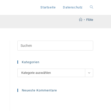
Startseite
Datenschutz
Website-
•
Flöte
Suche
umschalten
Press
Escape
to
close
Kategorien
the
Kategorien
Kategorie auswählen
search
panel.
Neueste Kommentare