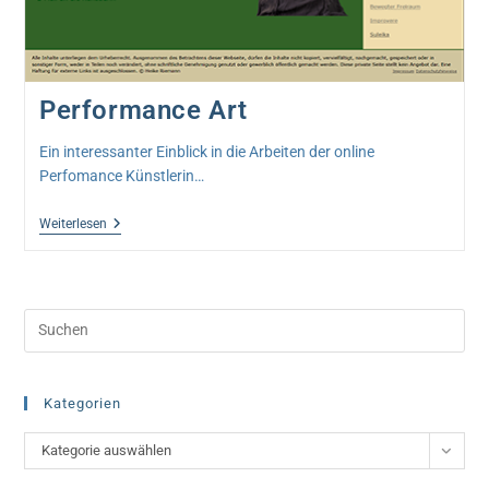
Performance Art
Ein interessanter Einblick in die Arbeiten der online
Perfomance Künstlerin…
Performance
Weiterlesen
Art
Pre
Esc
to
clo
Kategorien
the
Kategorien
Kategorie auswählen
sea
pan