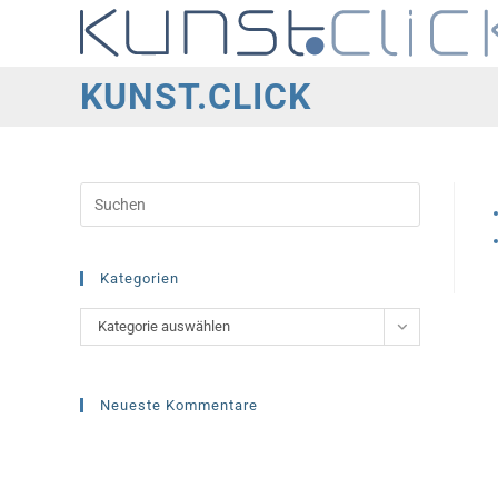
Zum
Inhalt
springen
KUNST.CLICK
Press
Escape
to
close
Kategorien
the
Kategorien
Kategorie auswählen
search
panel.
Neueste Kommentare